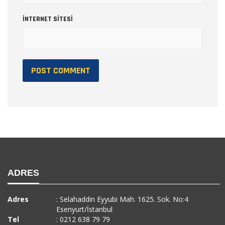
İNTERNET SITESI
ADRES
Adres
: Selahaddin Eyyubi Mah. 1625. Sok. No:4
Esenyurt/İstanbul
Tel
: 0212 638 79 79